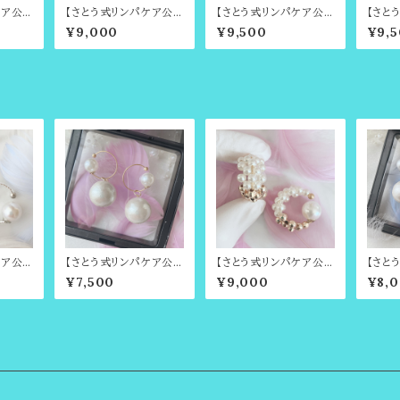
ケア公
【さとう式リンパケア公
【さとう式リンパケア公
【さと
誕生石
式カフ】金属アレルギー
式カフ】ビジューカフ・朱
式カフ
¥9,000
¥9,500
¥9,
ンザナ
対応・シュガーブーケ・ま
陽灯環・まるでイヤリン
華紫宝
カフ 〜
るでイヤリングのような
グのようなイヤーカフ（ビ
グのよ
イヤーカフ・ビューティー
ューティーカフ・さとう式
ューテ
カフ（さとう式イヤーカ
イヤーカフ）
イヤー
フ）
ケア公
【さとう式リンパケア公
【さとう式リンパケア公
【さと
ルギー
式カフ】コットンパールの
式カフ】バイカラーゴー
式カフ
¥7,500
¥9,000
¥8,
フ・シル
チャーム付きシンプルビ
ルド【ミニサイズ】まるで
対応】
耳たぶ
ューティーカフ（さとう式
イヤリングのようなイヤ
り外し
う式リ
イヤーカフ）ゴールドカラ
ーカフ・耳たぶ回しで有
ルのチ
に基づ
ー
名・さとう式リンパケア
バー＆
サリ
のビューティーカフ
ィーカ
フ）ノ
カフ