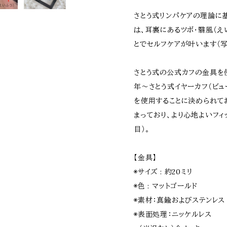
さとう式リンパケアの理論に基
は、耳裏にあるツボ・翳風（え
とでセルフケアが叶います（写
さとう式の公式カフの金具を使
年〜さとう式イヤーカフ（ビ
を使用することに決められて
まっており、より心地よいフィ
目）。
【金具】
◉サイズ : 約20ミリ
◉色 : マットゴールド
◉素材：真鍮およびステンレス
◉表面処理：ニッケルレス