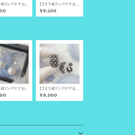
う式リンパケア公
【さとう式リンパケア公
】ビジューカフ・桜
式カフ】ビジューカフ・翠
500
¥9,500
・まるでイヤリン
和黄光・まるでイヤリン
うなイヤーカフ（ビ
グのようなイヤーカフ（ビ
ィーカフ・さとう式
ューティーカフ・さとう式
カフ）
イヤーカフ）
う式リンパケア公
【さとう式リンパケア公
・金属アレルギー
式カフ】金属アレルギー
000
¥9,000
シンプルカフ＆取
対応・テラヘルツ・まるで
可能コットンパー
イヤリングのようなイヤ
ャームセット・シル
ーカフ・さとう式リンパケ
ホワイト・ビューテ
アの理論に基づいたイ
フ・さとう式イヤー
ヤーアクセサリー・耳輪
ゴム、耳たぶ回し・翳風
（えいふう）ツボ