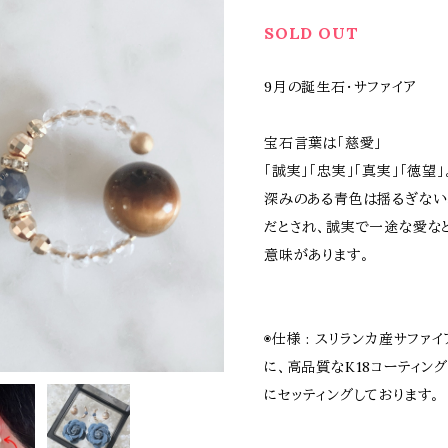
SOLD OUT
9月の誕生石・サファイア
宝石言葉は「慈愛」
「誠実」「忠実」「真実」「徳望」
深みのある青色は揺るぎな
だとされ、誠実で一途な愛な
意味があります。
◉仕様 : スリランカ産サファ
に、高品質なK18コーティン
にセッティングしております。