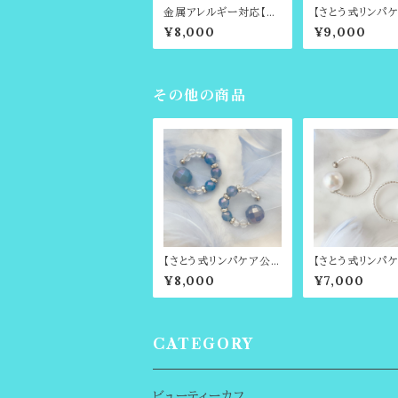
金属アレルギー対応【数
【さとう式リンパ
量限定】LOVE♡Hear
式カフ】12月の
¥8,000
¥9,000
t・恋愛運・パートナーシ
ラピスラズリ＆タ
ップ，2月の誕生石・3月
イト ビューティー
の誕生石・6月の誕生石
Cinderella〜
のビューティーカフ（さと
う式イヤーカフ）
その他の商品
【さとう式リンパケア公
【さとう式リンパ
式カフ】天然水晶とフラ
式カフ】金属アレ
¥8,000
¥7,000
ッシュ・ブルーカラーカル
対応・シンプルカ
セドニー（ブルーアゲー
バー（耳輪ゴムや
ト）のビューティーカフ
回しで有名・さと
ンパケアの理論
いたイヤーアクセ
CATEGORY
ー・ビューティーカ
ンホールピアス
ビューティーカフ