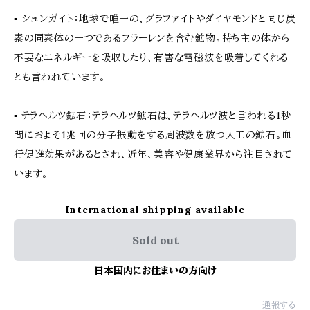
▪︎ シュンガイト：地球で唯一の、グラファイトやダイヤモンドと同じ炭
素の同素体の一つであるフラーレンを含む鉱物。持ち主の体から
不要なエネルギーを吸収したり、有害な電磁波を吸着してくれる
とも言われています。
▪︎ テラヘルツ鉱石：テラヘルツ鉱石は、テラヘルツ波と言われる1秒
間におよそ1兆回の分子振動をする周波数を放つ人工の鉱石。血
行促進効果があるとされ、近年、美容や健康業界から注目されて
います。
International shipping available
Sold out
日本国内にお住まいの方向け
通報する