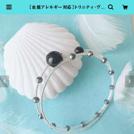
【金属アレルギー対応】トリニティ・ヴァ
イブのブレスレット（富士山溶岩・シュ
ンガイト・テラヘルツ）、アンクレットに
も | さとう式の付ける美顔器ビューテ
ィーカフショップTOMOMI