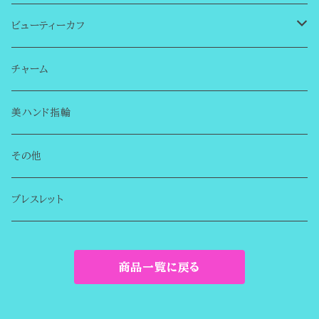
ビューティーカフ
はじめての方へ
チャーム
シンプルカフ
美ハンド指輪
チャーム無し
誕生石のビューティーカフ
その他
チャーム付き
まるでイヤリングのようなイヤーカフ
ブレスレット
デザインカフ
商品一覧に戻る
金属アレルギー対応