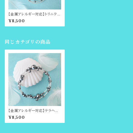
【金属アレルギー対応】トリニテ
ィ・ヴァイブのブレスレット（富士
¥8,500
山溶岩・シュンガイト・テラヘル
ツ）、アンクレットにも
同じカテゴリの商品
【金属アレルギー対応】テラヘル
ツのブレスレット。アンクレットに
¥8,500
も