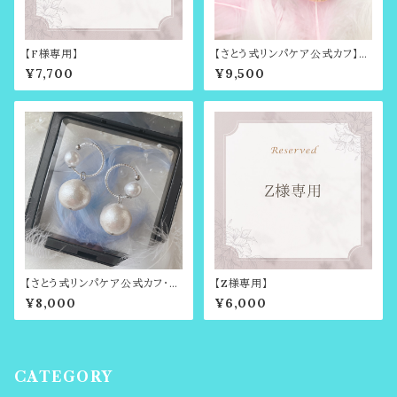
【F様専用】
【さとう式リンパケア公式カフ】金
運虹福〜最高金運アップの組合
¥7,700
¥9,500
せに虹の光が降り注ぐ〜さとう
式イヤーカフ（ビューティーカフ）
ララアップやイヤーフープご愛用
の方にもオススメ・ルチルクォー
ツ・タイガーアイ・アイリスクォー
ツ
【さとう式リンパケア公式カフ・金
【Z様専用】
属アレルギー対応】シンプルカフ
¥8,000
¥6,000
＆取り外し可能コットンパールの
チャームセット・シルバー＆ホワイ
ト・ビューティーカフ・さとう式イ
ヤーカフ
CATEGORY