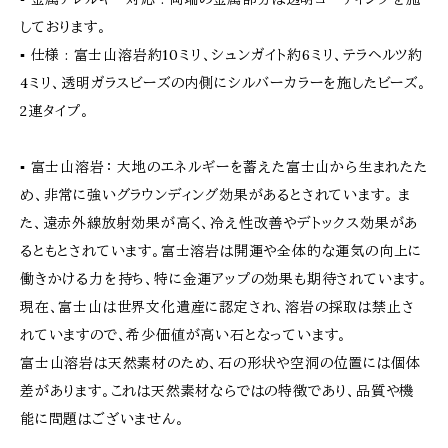
しております。
▪︎ 仕様 : 富士山溶岩約10ミリ、シュンガイト約6ミリ、テラヘルツ約
4ミリ、透明ガラスビーズの内側にシルバーカラーを施したビーズ。
2連タイプ。
▪︎ 富士山溶岩： 大地のエネルギーを蓄えた富士山から生まれたた
め、非常に強いグラウンディング効果があるとされています。 ま
た、遠赤外線放射効果が高く、冷え性改善やデトックス効果があ
るともとされています。富士溶岩は開運や全体的な運気の向上に
働きかける力を持ち、特に金運アップの効果も期待されています。
現在、富士山は世界文化遺産に認定され、溶岩の採取は禁止さ
れていますので、希少価値が高い石となっています。
富士山溶岩は天然素材のため、石の形状や空洞の位置には個体
差があります。これは天然素材ならではの特徴であり、品質や機
能に問題はございません。