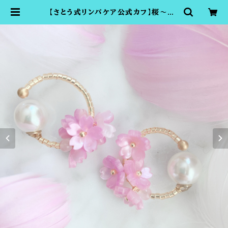
【さとう式リンパケア公式カフ】桜〜SA
KURA〜（さとう式イヤーカフ・ビュー
ティーカフ）イヤーフープ、ララアップ
をご愛用の方にもおすすめ | さとう式
の付ける美顔器ビューティーカフショ
ップTOMOMI