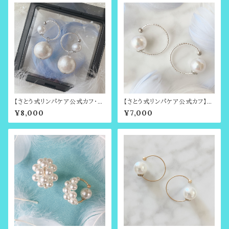
ーカフ）
【さとう式リンパケア公式カフ・金
【さとう式リンパケア公式カフ】金
属アレルギー対応】シンプルカフ
属アレルギー対応・シンプルカ
¥8,000
¥7,000
＆取り外し可能コットンパールの
フ・シルバー（耳輪ゴムや耳たぶ
チャームセット・シルバー＆ホワイ
回しで有名・さとう式リンパケア
ト・ビューティーカフ・さとう式イ
の理論に基づいたイヤーアクセ
ヤーカフ
サリー・ビューティーカフ）ノンホ
ールピアス