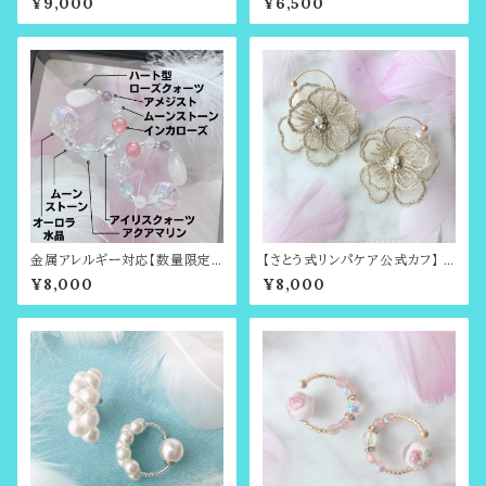
¥9,000
¥6,500
るでイヤリングのようなイヤーカ
たぶまわしで有名・さとう式のイ
フ・耳たぶ回しで有名・さとう式リ
ヤーカフ）
ンパケアのビューティーカフ
金属アレルギー対応【数量限定】
【さとう式リンパケア公式カフ】 F
LOVE♡Heart・恋愛運・パート
iore （フィオーレ）レースフラワー
¥8,000
¥8,000
ナーシップ，2月の誕生石・3月の
のビューティーカフ（さとう式イヤ
誕生石・6月の誕生石のビューテ
ーカフ）
ィーカフ（さとう式イヤーカフ）