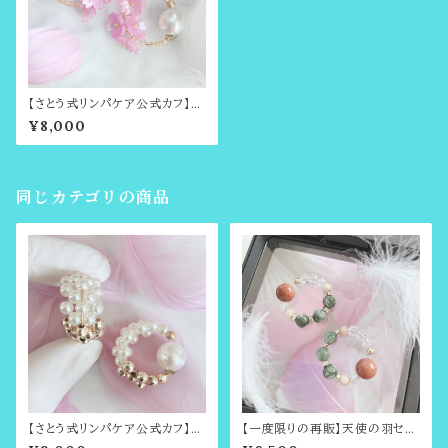
【さとう式リンパケア公式カフ】
桜〜SAKURA〜（さとう式イヤー
¥8,000
カフ・ビューティーカフ）イヤーフ
ープ、ララアップをご愛用の方に
もおすすめ
同じカテゴリの商品
【さとう式リンパケア公式カフ】バ
【一度限りの再販】天使の羽セラ
イカラーゴールド【ミニサイズ】ま
フィナイトのビューティーカフ（耳