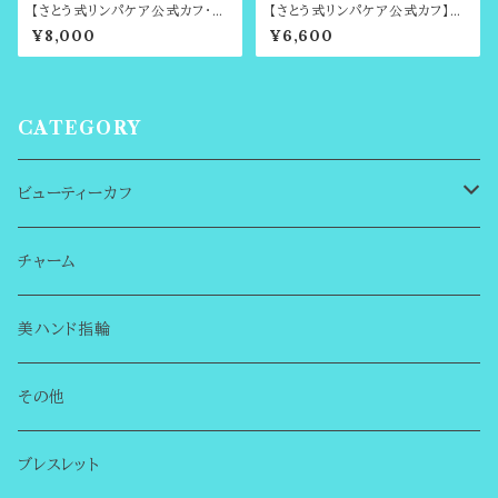
【さとう式リンパケア公式カフ・金
【さとう式リンパケア公式カフ】2
属アレルギー対応】まるでイヤリ
色展開シンプルカフ・ビューティ
¥8,000
¥6,600
ングのようなイヤーカフ（さとう式
ーカフ（さとう式イヤーカフ）ララ
アクセサリー）
アップやイヤーフープ、クリップア
ップ（イヤークリップ）ご愛用の方
にもオススメ
CATEGORY
ビューティーカフ
はじめての方へ
チャーム
シンプルカフ
美ハンド指輪
チャーム無し
誕生石のビューティーカフ
その他
チャーム付き
まるでイヤリングのようなイヤーカフ
ブレスレット