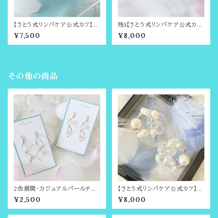
【さとう式リンパケア公式カフ】金
残1【さとう式リンパケア公式カ
属アレルギー対応・Snow Dro
フ】ローズルミエール・さとう式リ
¥7,500
¥8,000
p・イヤーカフ・ビューティーカフ・
ンパケア・ビューティーカフ・イヤ
ララアップやイヤーフープご愛用
ーカフ
の方にもおすすめ
その他の商品
2色展開・カジュアルパールチャ
【さとう式リンパケア公式カフ】金
ーム（さとう式アクセサリー専用
属アレルギー対応・オーロラバブ
¥2,500
¥8,000
チャーム）
ルのビューティーカフ（耳輪ゴム
や耳たぶ回しで有名・さとう式リ
ンパケアの理論に基づいたイヤ