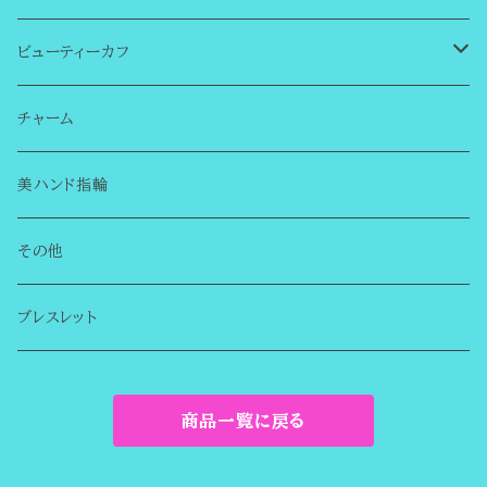
ビューティーカフ
はじめての方へ
チャーム
シンプルカフ
美ハンド指輪
チャーム無し
誕生石のビューティーカフ
その他
チャーム付き
まるでイヤリングのようなイヤーカフ
ブレスレット
デザインカフ
商品一覧に戻る
金属アレルギー対応