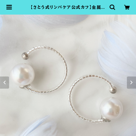
【さとう式リンパケア公式カフ】金属ア
レルギー対応・シンプルカフ・シルバー
（耳輪ゴムや耳たぶ回しで有名・さとう
式リンパケアの理論に基づいたイヤー
アクセサリー・ビューティーカフ）ノン
ホールピアス | さとう式の付ける美顔
器ビューティーカフショップTOMOM
I