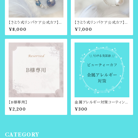
【さとう式リンパケア公式カフ】天
【さとう式リンパケア公式カフ】金
然水晶とフラッシュ・ブルーカラ
属アレルギー対応・シンプルカ
¥8,000
¥7,000
ーカルセドニー（ブルーアゲート）
フ・シルバー（耳輪ゴムや耳たぶ
のビューティーカフ
回しで有名・さとう式リンパケア
の理論に基づいたイヤーアクセ
サリー・ビューティーカフ）ノンホ
ールピアス
【B様専用】
金属アレルギー対策コーティング
＆シリコンカバー
¥2,200
¥300
CATEGORY