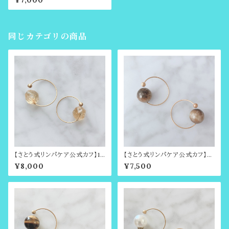
¥7,000
フ・シルバー（耳輪ゴムや耳たぶ
回しで有名・さとう式リンパケア
の理論に基づいたイヤーアクセ
サリー・ビューティーカフ）ノンホ
ールピアス
同じカテゴリの商品
【さとう式リンパケア公式カフ】11
【さとう式リンパケア公式カフ】ゴ
月の誕生石・金運・商売繁盛で
ールデンタイガーアイのシンプル
¥8,000
¥7,500
人気のファントムシトリン・さとう
カフ・さとう式イヤーカフ（ビュー
式リンパケアのイヤーカフ（ビュ
ティーカフ）、ララアップやイヤー
ーティーカフ）ノンホールピアス
フープ、クリップアップ（イヤーク
リップ）ご愛用の方にもオススメ