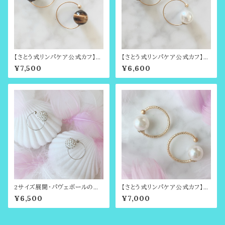
【さとう式リンパケア公式カフ】タ
【さとう式リンパケア公式カフ】2
イガーアイのシンプルカフ・さとう
色展開シンプルカフ・ビューティ
¥7,500
¥6,600
式リンパケアの理論に基づいた
ーカフ（さとう式イヤーカフ）ララ
イヤーカフ（ビューティーカフ）さ
アップやイヤーフープ、クリップア
とう式イヤーカフ・天然石
ップ（イヤークリップ）ご愛用の方
にもオススメ
2サイズ展開・パヴェボールのシ
【さとう式リンパケア公式カフ】金
ンプルカフ（さとう式イヤーカフ）
属アレルギー対応・シンプルカ
¥6,500
¥7,000
フ・ゴールド（耳輪ゴムや耳たぶ
回しで有名・さとう式リンパケア
の理論に基づいたイヤーアクセ
サリー・ビューティーカフ）ノンホ