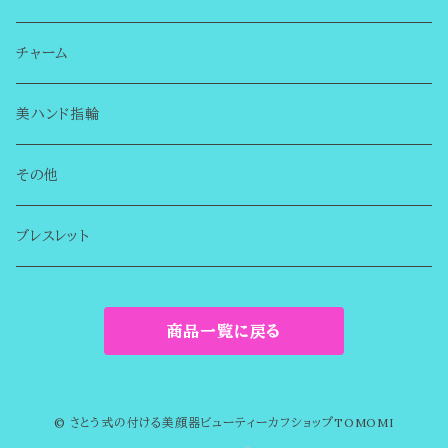
はじめての方へ
チャーム
シンプルカフ
美ハンド指輪
チャーム無し
誕生石のビューティーカフ
その他
チャーム付き
まるでイヤリングのようなイヤーカフ
ブレスレット
デザインカフ
商品一覧に戻る
金属アレルギー対応
© さとう式の付ける美顔器ビューティーカフショップTOMOMI