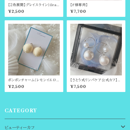
【２色展開】グレイスライン（Grac
【F様専用】
e Line）さとう式アクセサリー専
¥2,500
¥7,700
用チャーム（ビューティーカフ・イ
ヤークリップ）
ボンボンチャーム（レモンイエロ
【さとう式リンパケア公式カフ】コ
ー）さとう式アクセサリー専用チ
ットンパールのチャーム付きシン
¥2,500
¥7,500
ャーム
プルビューティーカフ（さとう式イ
ヤーカフ）シルバーカラー
CATEGORY
ビューティーカフ