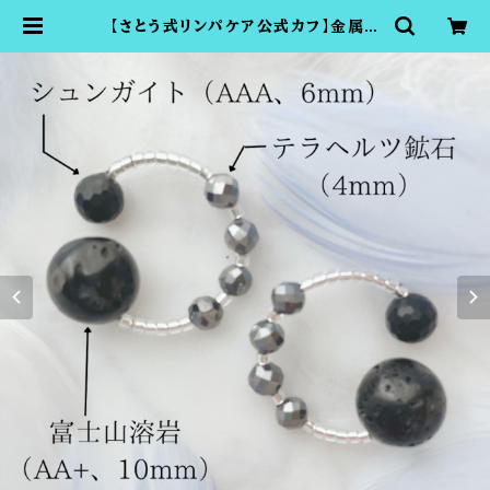
【さとう式リンパケア公式カフ】金属ア
レルギー対応【トリニティ・ヴァイブ】電
磁波対策・希少価値の高い富士山溶
岩のビューティーカフ（耳たぶ回しで
有名・さとう式リンパケアの理論に基
づいたイヤーアクセサリー） | さとう式
の付ける美顔器ビューティーカフショ
ップTOMOMI