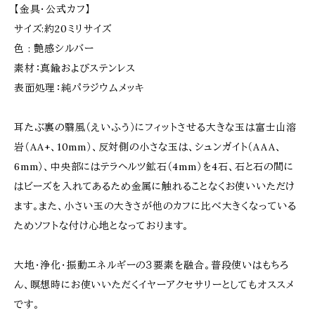
【金具・公式カフ】
サイズ:約20ミリサイズ
色 : 艶感シルバー
素材：真鍮およびステンレス
表面処理：純パラジウムメッキ
耳たぶ裏の翳風（えいふう）にフィットさせる大きな玉は富士山溶
岩（AA+、10mm）、反対側の小さな玉は、シュンガイト（AAA、
6mm）、中央部にはテラヘルツ鉱石（4mm）を4石、石と石の間に
はビーズを入れてあるため金属に触れることなくお使いいただけ
ます。また、小さい玉の大きさが他のカフに比べ大きくなっている
ためソフトな付け心地となっております。
大地・浄化・振動エネルギーの３要素を融合。普段使いはもちろ
ん、瞑想時にお使いいただくイヤーアクセサリーとしてもオススメ
です。