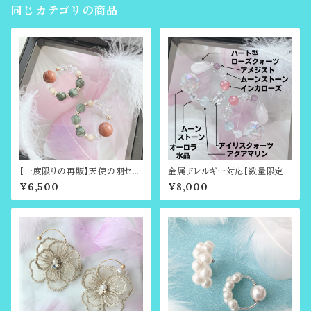
イヤーアクセサリー）
同じカテゴリの商品
【一度限りの再販】天使の羽セラ
金属アレルギー対応【数量限定】
フィナイトのビューティーカフ（耳
LOVE♡Heart・恋愛運・パート
¥6,500
¥8,000
たぶまわしで有名・さとう式のイ
ナーシップ，2月の誕生石・3月の
ヤーカフ）
誕生石・6月の誕生石のビューテ
ィーカフ（さとう式イヤーカフ）