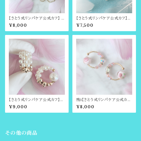
【さとう式リンパケア公式カフ】 F
【さとう式リンパケア公式カフ】金
iore （フィオーレ）レースフラワー
属アレルギー対応・Snow Dro
¥8,000
¥7,500
のビューティーカフ（さとう式イヤ
p・イヤーカフ・ビューティーカフ・
ーカフ）
ララアップやイヤーフープご愛用
の方にもおすすめ
【さとう式リンパケア公式カフ】バ
残1【さとう式リンパケア公式カ
イカラーゴールド【ミニサイズ】ま
フ】ローズルミエール・さとう式リ
¥9,000
¥8,000
るでイヤリングのようなイヤーカ
ンパケア・ビューティーカフ・イヤ
フ・耳たぶ回しで有名・さとう式リ
ーカフ
ンパケアのビューティーカフ
その他の商品