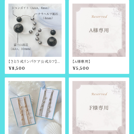
【さとう式リンパケア公式カフ】金
【A様専用】
属アレルギー対応【トリニティ・ヴ
¥8,500
¥5,500
ァイブ】電磁波対策・希少価値の
高い富士山溶岩のビューティー
カフ（耳たぶ回しで有名・さとう
式リンパケアの理論に基づいた
イヤーアクセサリー）