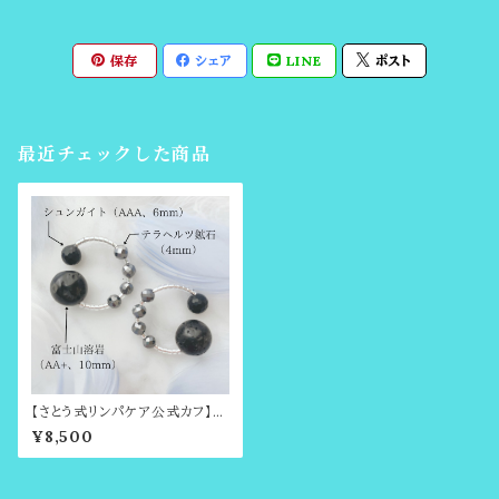
保存
シェア
LINE
ポスト
最近チェックした商品
【さとう式リンパケア公式カフ】金
属アレルギー対応【トリニティ・ヴ
¥8,500
ァイブ】電磁波対策・希少価値の
高い富士山溶岩のビューティー
カフ（耳たぶ回しで有名・さとう
式リンパケアの理論に基づいた