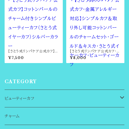
イヤーアクセサリー）
【さとう式リンパケア公式カフ】コ
【さとう式リンパケア公式カフ・金
ットンパールのチャーム付きシン
属アレルギー対応】シンプルカフ
¥7,500
¥8,000
プルビューティーカフ（さとう式イ
＆取り外し可能コットンパールの
ヤーカフ）シルバーカラー
チャームセット・ゴールド＆キス
カ・さとう式イヤーカフ・ビューテ
ィーカフ
CATEGORY
ビューティーカフ
はじめての方へ
チャーム