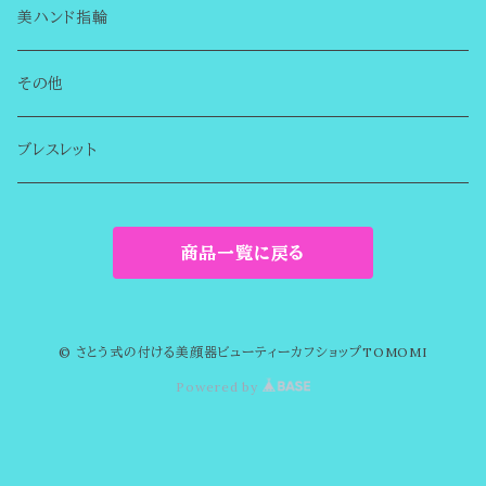
シンプルカフ
美ハンド指輪
チャーム無し
誕生石のビューティーカフ
その他
チャーム付き
まるでイヤリングのようなイヤーカフ
ブレスレット
デザインカフ
商品一覧に戻る
金属アレルギー対応
© さとう式の付ける美顔器ビューティーカフショップTOMOMI
Powered by