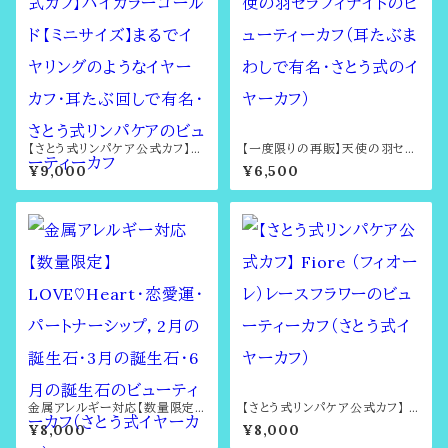
【さとう式リンパケア公式カフ】バ
【一度限りの再販】天使の羽セラ
イカラーゴールド【ミニサイズ】ま
フィナイトのビューティーカフ（耳
¥9,000
¥6,500
るでイヤリングのようなイヤーカ
たぶまわしで有名・さとう式のイ
フ・耳たぶ回しで有名・さとう式リ
ヤーカフ）
ンパケアのビューティーカフ
金属アレルギー対応【数量限定】
【さとう式リンパケア公式カフ】 F
LOVE♡Heart・恋愛運・パート
iore （フィオーレ）レースフラワー
¥8,000
¥8,000
ナーシップ，2月の誕生石・3月の
のビューティーカフ（さとう式イヤ