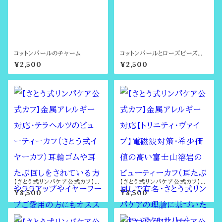
コットンパールのチャーム
コットンパールとローズビーズの
チャーム
¥2,500
¥2,500
【さとう式リンパケア公式カフ】金
【さとう式リンパケア公式カフ】金
属アレルギー対応・テラヘルツの
属アレルギー対応【トリニティ・ヴ
¥8,500
¥8,500
ビューティーカフ（さとう式イヤー
ァイブ】電磁波対策・希少価値の
カフ）耳輪ゴムや耳たぶ回しをさ
高い富士山溶岩のビューティー
れている方やララアップやイヤー
カフ（耳たぶ回しで有名・さとう
フープご愛用の方にもオススメ
式リンパケアの理論に基づいた