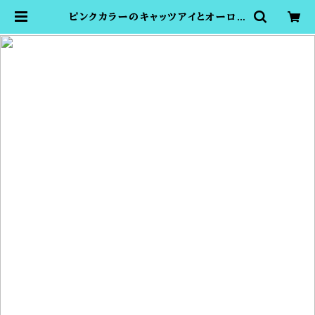
ピンクカラーのキャッツアイとオーロラ
ビーズのビューティーカフ（耳たぶ回
しで有名・さとう式リンパケアの理論に
基づいたイヤーカフ・ノンホールピア
ス） | さとう式の付ける美顔器ビュー
ティーカフショップTOMOMI